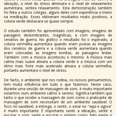
vibração, o nível do stress diminuíra e o nível de relaxamento
aumentara, sentira relaxamento. Esta demonstração também
foi feita a outros colegas, alguns deles com experiência e treino
na meditação. Esses obtiveram resultados muito positivos, a
coluna verde destacara-se quase sempre.
O estudo também foi apresentado com imagens, imagens de
paisagens deslumbrantes, magnificas, e com imagens de
cenários de guerra. No gráfico o resultado foi o esperado, a
coluna vermelha aumentara quando eram postas as imagens
dos cenários de guerra e a coluna verde aumentara quando
eram colocadas as imagens bonitas, as paisagens lindas.
Também com a música aconteceu o mesmo. A música mais
calma mais suave ativara a coluna verde e a música com um
ritmo mais forte mais acelerado ativara a coluna vermelha,
portanto aumentara o nível de stress.
De facto, o ambiente que nos rodeia, os nossos pensamentos,
tem muita influência em tudo o que fazemos. Neste caso,
durante uma sessão de massagem de som, é muito importante
estarmos num ambiente calmo e sereno. Significa também que
tanto o que recebe a massagem de som como o praticante de
massagem de som necessitam de um ambiente saudável. O
foco no saudável, a entrega, o sentir, o estar no "aqui e agora"
é muito importante. É importante sentir a vibração, sentir e
escutar o som, sentir e escutar o próprio corpo. Não existe o