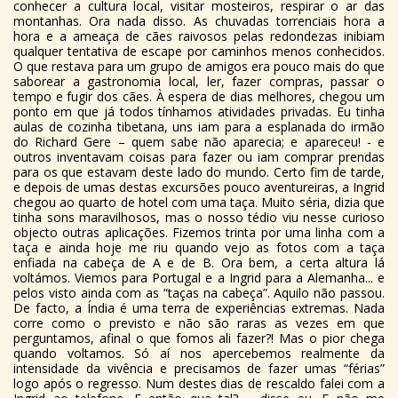
conhecer a cultura local, visitar mosteiros, respirar o ar das
montanhas. Ora nada disso. As chuvadas torrenciais hora a
hora e a ameaça de cães raivosos pelas redondezas inibiam
qualquer tentativa de escape por caminhos menos conhecidos.
O que restava para um grupo de amigos era pouco mais do que
saborear a gastronomia local, ler, fazer compras, passar o
tempo e fugir dos cães. À espera de dias melhores, chegou um
ponto em que já todos tínhamos atividades privadas. Eu tinha
aulas de cozinha tibetana, uns iam para a esplanada do irmão
do Richard Gere – quem sabe não aparecia; e apareceu! - e
outros inventavam coisas para fazer ou iam comprar prendas
para os que estavam deste lado do mundo. Certo fim de tarde,
e depois de umas destas excursões pouco aventureiras, a Ingrid
chegou ao quarto de hotel com uma taça. Muito séria, dizia que
tinha sons maravilhosos, mas o nosso tédio viu nesse curioso
objecto outras aplicações. Fizemos trinta por uma linha com a
taça e ainda hoje me riu quando vejo as fotos com a taça
enfiada na cabeça de A e de B. Ora bem, a certa altura lá
voltámos. Viemos para Portugal e a Ingrid para a Alemanha... e
pelos visto ainda com as “taças na cabeça”. Aquilo não passou.
De facto, a Índia é uma terra de experiências extremas. Nada
corre como o previsto e não são raras as vezes em que
perguntamos, afinal o que fomos ali fazer?! Mas o pior chega
quando voltamos. Só aí nos apercebemos realmente da
intensidade da vivência e precisamos de fazer umas “férias”
logo após o regresso. Num destes dias de rescaldo falei com a