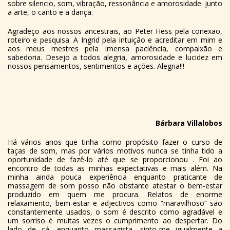
sobre silencio, som, vibração, ressonância e amorosidade: junto
a arte, o canto e a dança.
Agradeço aos nossos ancestrais, ao Peter Hess pela conexão,
roteiro e pesquisa. A Ingrid pela intuição e acreditar em mim e
aos meus mestres pela imensa paciência, compaixão e
sabedoria. Desejo a todos alegria, amorosidade e lucidez em
nossos pensamentos, sentimentos e ações. Alegria!!!
Bárbara Villalobos
Há vários anos que tinha como propósito fazer o curso de
taças de som, mas por vários motivos nunca se tinha tido a
oportunidade de fazê-lo até que se proporcionou . Foi ao
encontro de todas as minhas expectativas e mais além. Na
minha ainda pouca experiência enquanto praticante de
massagem de som posso não obstante atestar o bem-estar
produzido em quem me procura. Relatos de enorme
relaxamento, bem-estar e adjectivos como “maravilhoso” são
constantemente usados, o som é descrito como agradável e
um sorriso é muitas vezes o cumprimento ao despertar. Do
lado de cá, enquanto massagista, sinto-me igualmente a