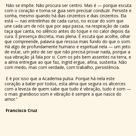
Não se impõe. Não procura ser centro. Mas é — porque escuta
com o coração e torna-se guia sem precisar conduzir. Persiste e
sonha, mesmo quando há dias cinzentos e dias cinzentos. Ela
está — nas entrelinhas de cada curso, no ecoar do som que
une cada um de nós que por aqui passa, na respiração de cada
taça que canta, no silêncio antes do toque e no calor depois da
cura. É presença discreta, mas plena. É escuta que acolhe, olhar
que compreende, palavra que ressoa mais fundo do que o som.
Há algo de profundamente humano e espiritual nela — um jeito
de estar, um jeito de ser que não precisa provar nada, porque a
sua vibração já fala por si. Com os pés bem assentes na terra, e
a alma entregue ao que faz, Ingrid ergue, afina, sustenta. Não
com medo, mas com verdade, com trabalho, persistência.
E é por isso que a Academia pulsa. Porque há nela este
coração a bater por todos, esta alma que segura os alicerces
com a leveza de quem sabe que tudo é vibração, tudo é som —
o mais grandioso som e vibração é sempre a que nasce do
amor.”
Francisco Cruz