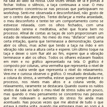
na sala ao lado da nossa. Ouvi vozes vindas de lá e portas a
fechar. Voltou o silêncio, a taça continuava a soar. O meu
pensamento concentrou-se nas pessoas que participavam no
workshop. Senti-me observada e desconfortável, não gosto de
ser o centro das atenções. Tentei disfarçar a minha ansiedade,
o meu desconforto e tentei ter um comportamento como se
estivesse relaxada, com os olhos fechados, com uma
expressão serena e meditativa, achei que ficaria bem no
processo. Afinal de contas as taças de som proporcionam um
estado de relaxamento. No meio do meu "disfarce" senti uma
certa irritação, queria que terminasse a demonstração. Queria
abrir os olhos, mas achei que tendo a taça na mão e em
vibração não seria a altura certa e esperei. Um último toque na
taça e deixei o som fluir até ao fim, esperei que a vibração
terminasse e abri os olhos. Todos os olhares estavam fixados
em mim e no gráfico apresentado na tela. O gráfico é
composto por colunas, uma vermelha que representa o nível de
stress e outra verde que representa o nível do relaxamento.
Virei-me e curiosa observei o gráfico. O resultado desiludiu-me,
a coluna do stress, a vermelha, esteve quase sempre durante o
processo, nos níveis mais altos e a coluna verde, do
relaxamento, raramente se destacara. Quando ouvira os ruídos
vindos da sala ao lado o meu nível de stress subiu um pouco,
mas quando o meu pensamento se concentrou nas pessoas
que me rodeavam o aumento do stress foi ainda mais
acentuado. Nas poucas vezes que me abstraí de tudo o que
estava à minha volta, quando me entregara mais ao som e à