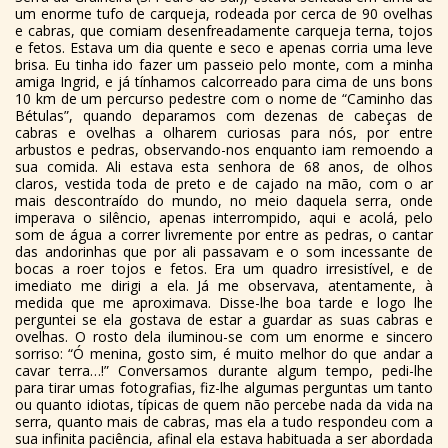
um enorme tufo de carqueja, rodeada por cerca de 90 ovelhas
e cabras, que comiam desenfreadamente carqueja terna, tojos
e fetos. Estava um dia quente e seco e apenas corria uma leve
brisa. Eu tinha ido fazer um passeio pelo monte, com a minha
amiga Ingrid, e já tínhamos calcorreado para cima de uns bons
10 km de um percurso pedestre com o nome de “Caminho das
Bétulas”, quando deparamos com dezenas de cabeças de
cabras e ovelhas a olharem curiosas para nós, por entre
arbustos e pedras, observando-nos enquanto iam remoendo a
sua comida. Ali estava esta senhora de 68 anos, de olhos
claros, vestida toda de preto e de cajado na mão, com o ar
mais descontraído do mundo, no meio daquela serra, onde
imperava o silêncio, apenas interrompido, aqui e acolá, pelo
som de água a correr livremente por entre as pedras, o cantar
das andorinhas que por ali passavam e o som incessante de
bocas a roer tojos e fetos. Era um quadro irresistível, e de
imediato me dirigi a ela. Já me observava, atentamente, à
medida que me aproximava. Disse-lhe boa tarde e logo lhe
perguntei se ela gostava de estar a guardar as suas cabras e
ovelhas. O rosto dela iluminou-se com um enorme e sincero
sorriso: “Ó menina, gosto sim, é muito melhor do que andar a
cavar terra…!” Conversamos durante algum tempo, pedi-lhe
para tirar umas fotografias, fiz-lhe algumas perguntas um tanto
ou quanto idiotas, típicas de quem não percebe nada da vida na
serra, quanto mais de cabras, mas ela a tudo respondeu com a
sua infinita paciência, afinal ela estava habituada a ser abordada