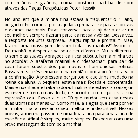
com miúdos e graúdos, numa constante partilha de som
através das Taças Terapêuticas Peter Hess®.
No ano em que a minha filha estava a frequentar o 4º ano,
perguntei-lhe como a podia ajudar a preparar-se para as provas
e exames nacionais. Estas conversas para a ajudar a estar no
seu melhor, sempre fizeram parte da nossa vivência. Dessa vez,
a resposta foi uma surpresa… surgiu rápida e pronta: “- Mãe,
faz-me uma massagem de som todas as manhãs!” Assim foi.
De manhã, o despertar passou a ser diferente. Muito diferente.
O som e as suaves vibrações da Taça substituíram a minha voz
no acordar. A azáfama matinal e o “despachar” para sair de
casa foram substituídos por novas e harmoniosas rotinas.
Passaram-se três semanas e na reunião com a professora veio
a confirmação. A professora perguntou o que tinha mudado na
rotina da aluna. A pequena estava mais focada e concentrada.
Mais empenhada e trabalhadora. Finalmente estava a conseguir
escrever de forma mais fluida, de acordo com o que era a sua
expressão oral. Passo a citar: “O que mudou em casa nestas
duas últimas semanas?...” Como mãe, a alegria que senti por ver
a minha filha a revelar o seu melhor é indescritível! Nessas
provas, a menina passou de uma boa aluna para uma aluna de
excelência. Afinal é simples, muito simples: Despertar com uma
breve massagem de som pela manhã!