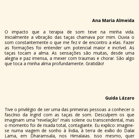
Ana Maria Almeida
O impacto que a terapia de som teve na minha vida.
Inicialmente a vibração das taças chamava por mim. Ouvia o
som constantemente o que me fez ir de encontro a elas. Fazer
as formações foi entender um potencial maior e incrível. As
taças tocam a alma. As sensações são muitas, desde uma
alegria e paz imensa, a mexer com traumas e chorar. São algo
que toca a minha alma profundamente. Gratidão!
Guida Lázaro
Tive o privilégio de ser uma das primeiras pessoas a conhecer o
fascínio da Ingrid com as taças de som. Desculpem os que
imaginam uma “revelação” mais solene ou transcendental, mas
o momento foi de risada total, contagiante. Eu explico: imagine-
se numa viagem de sonho à Índia, à terra de exílio do Dalai
Lama, em Dharamsala, nos Himalaias. Isso mesmo, quer