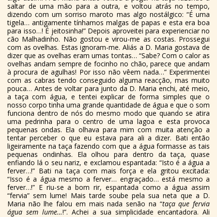
saltar de uma mão para a outra, e voltou atrás no tempo,
dizendo com um sorriso maroto mas algo nostálgico: “É uma
tigela… antigamente tínhamos malgas de papas e esta era boa
para isso…! É jeitosinha!” Depois aproveitei para experienciar no
cão Malhadinho. Não gostou e virou-me as costas. Prossegui
com as ovelhas. Estas ignoram-me. Aliás a D. Maria gostava de
dizer que as ovelhas eram umas tontas… “Sabe? Com o calor as
ovelhas andam sempre de focinho no chão, parece que andam
à procura de agulhas! Por isso não vêem nada…” Experimentei
com as cabras tendo conseguido alguma reacção, mas muito
pouca… Antes de voltar para junto da D. Maria enchi, até meio,
a taça com água, e tentei explicar de forma simples que o
nosso corpo tinha uma grande quantidade de água e que o som
funciona dentro de nós do mesmo modo que quando se atira
uma pedrinha para o centro de uma lagoa e esta provoca
pequenas ondas. Ela olhava para mim com muita atenção a
tentar perceber o que eu estava para ali a dizer. Bati então
ligeiramente na taça fazendo com que a água formasse as tais
pequenas ondinhas. Ela olhou para dentro da taça, quase
enfiando lá o seu nariz, e exclamou espantada: “Isto é a água a
ferver…!” Bati na taça com mais força e ela gritou excitada:
“Isso é a água mesmo a ferver… engraçado… está mesmo a
ferver…!” E riu-se a bom rir, espantada como a água assim
“fervia” sem lume! Mais tarde soube pela sua neta que a D.
Maria não lhe falou em mais nada senão na “
taça que fervia
água sem lume…
!”. Achei a sua simplicidade encantadora. Ali