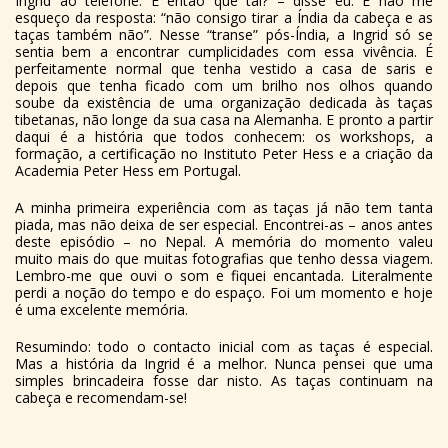
Ingrid ao telefone. E então que tal? – disse eu. E não me
esqueço da resposta: “não consigo tirar a Índia da cabeça e as
taças também não”. Nesse “transe” pós-Índia, a Ingrid só se
sentia bem a encontrar cumplicidades com essa vivência. É
perfeitamente normal que tenha vestido a casa de saris e
depois que tenha ficado com um brilho nos olhos quando
soube da existência de uma organização dedicada às taças
tibetanas, não longe da sua casa na Alemanha. E pronto a partir
daqui é a história que todos conhecem: os workshops, a
formação, a certificação no Instituto Peter Hess e a criação da
Academia Peter Hess em Portugal.
A minha primeira experiência com as taças já não tem tanta
piada, mas não deixa de ser especial. Encontrei-as – anos antes
deste episódio – no Nepal. A memória do momento valeu
muito mais do que muitas fotografias que tenho dessa viagem.
Lembro-me que ouvi o som e fiquei encantada. Literalmente
perdi a noção do tempo e do espaço. Foi um momento e hoje
é uma excelente memória.
Resumindo: todo o contacto inicial com as taças é especial.
Mas a história da Ingrid é a melhor. Nunca pensei que uma
simples brincadeira fosse dar nisto. As taças continuam na
cabeça e recomendam-se!