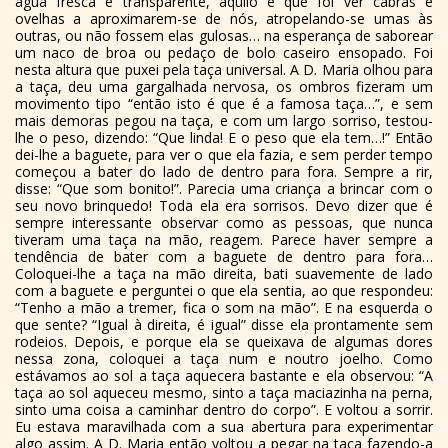
água fresca e transparente, aquilo é que foi ver cabras e
ovelhas a aproximarem-se de nós, atropelando-se umas às
outras, ou não fossem elas gulosas… na esperança de saborear
um naco de broa ou pedaço de bolo caseiro ensopado. Foi
nesta altura que puxei pela taça universal. A D. Maria olhou para
a taça, deu uma gargalhada nervosa, os ombros fizeram um
movimento tipo “então isto é que é a famosa taça…”, e sem
mais demoras pegou na taça, e com um largo sorriso, testou-
lhe o peso, dizendo: “Que linda! E o peso que ela tem…!” Então
dei-lhe a baguete, para ver o que ela fazia, e sem perder tempo
começou a bater do lado de dentro para fora. Sempre a rir,
disse: “Que som bonito!”. Parecia uma criança a brincar com o
seu novo brinquedo! Toda ela era sorrisos. Devo dizer que é
sempre interessante observar como as pessoas, que nunca
tiveram uma taça na mão, reagem. Parece haver sempre a
tendência de bater com a baguete de dentro para fora…
Coloquei-lhe a taça na mão direita, bati suavemente de lado
com a baguete e perguntei o que ela sentia, ao que respondeu:
“Tenho a mão a tremer, fica o som na mão”. E na esquerda o
que sente? “Igual à direita, é igual” disse ela prontamente sem
rodeios. Depois, e porque ela se queixava de algumas dores
nessa zona, coloquei a taça num e noutro joelho. Como
estávamos ao sol a taça aquecera bastante e ela observou: “A
taça ao sol aqueceu mesmo, sinto a taça maciazinha na perna,
sinto uma coisa a caminhar dentro do corpo”. E voltou a sorrir.
Eu estava maravilhada com a sua abertura para experimentar
algo assim. A D. Maria então voltou a pegar na taça fazendo-a