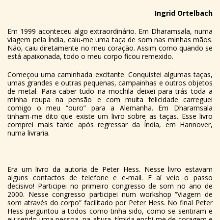
Ingrid Ortelbach
Em 1999 aconteceu algo extraordinário. Em Dharamsala, numa
viagem pela Índia, caiu-me uma taça de som nas minhas mãos.
Não, caiu diretamente no meu coração. Assim como quando se
está apaixonada, todo o meu corpo ficou remexido.
Começou uma caminhada excitante. Conquistei algumas taças,
umas grandes e outras pequenas, campainhas e outros objetos
de metal. Para caber tudo na mochila deixei para trás toda a
minha roupa na pensão e com muita felicidade carreguei
comigo o meu “ouro” para a Alemanha. Em Dharamsala
tinham-me dito que existe um livro sobre as taças. Esse livro
comprei mais tarde após regressar da Índia, em Hannover,
numa livraria.
Era um livro da autoria de Peter Hess. Nesse livro estavam
alguns contactos de telefone e e-mail. E aí veio o passo
decisivo! Participei no primeiro congresso de som no ano de
2000. Nesse congresso participei num workshop “Viagem de
som através do corpo” facilitado por Peter Hess. No final Peter
Hess perguntou a todos como tinha sido, como se sentiram e
eu sendo uma pessoa, na altura, tímida enchi-me de coragem e