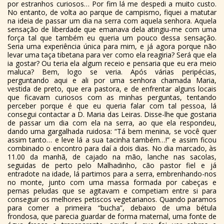
por estranhos curiosos… Por fim lá me despedi a muito custo.
No entanto, de volta ao parque de campismo, fiquei a matutar
na ideia de passar um dia na serra com aquela senhora. Aquela
sensação de liberdade que emanava dela atingiu-me com uma
força tal que também eu queria um pouco dessa sensação.
Seria uma experiência única para mim, e já agora porque não
levar uma taça tibetana para ver como ela reagiria? Será que ela
ia gostar? Ou teria ela algum receio e pensaria que eu era meio
maluca? Bem, logo se veria. Após várias peripécias,
perguntando aqui e ali por uma senhora chamada Maria,
vestida de preto, que era pastora, e de enfrentar alguns locais
que ficavam curiosos com as minhas perguntas, tentando
perceber porque é que eu queria falar com tal pessoa, lá
consegui contactar a D. Maria das Leiras. Disse-lhe que gostaria
de passar um dia com ela na serra, ao que ela respondeu,
dando uma gargalhada ruidosa: “Tá bem menina, se você quer
assim tanto… e leve lá a sua tacinha também…!” e assim ficou
combinado o encontro para daí a dois dias. No dia marcado, às
11.00 da manhã, de cajado na mão, lanche nas sacolas,
seguidas de perto pelo Malhadinho, cão pastor fiel e já
entradote na idade, lá partimos para a serra, embrenhando-nos
no monte, junto com uma massa formada por cabeças e
pernas peludas que se agitavam e competiam entre si para
conseguir os melhores petiscos vegetarianos. Quando paramos
para comer a primeira “bucha”, debaixo de uma bétula
frondosa, que parecia guardar de forma maternal, uma fonte de