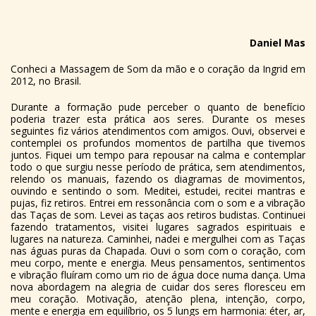
Daniel Mas
Conheci a Massagem de Som da mão e o coração da Ingrid em
2012, no Brasil.
Durante a formação pude perceber o quanto de benefício
poderia trazer esta prática aos seres. Durante os meses
seguintes fiz vários atendimentos com amigos. Ouvi, observei e
contemplei os profundos momentos de partilha que tivemos
juntos. Fiquei um tempo para repousar na calma e contemplar
todo o que surgiu nesse período de prática, sem atendimentos,
relendo os manuais, fazendo os diagramas de movimentos,
ouvindo e sentindo o som. Meditei, estudei, recitei mantras e
pujas, fiz retiros. Entrei em ressonância com o som e a vibração
das Taças de som. Levei as taças aos retiros budistas. Continuei
fazendo tratamentos, visitei lugares sagrados espirituais e
lugares na natureza. Caminhei, nadei e mergulhei com as Taças
nas águas puras da Chapada. Ouvi o som com o coração, com
meu corpo, mente e energia. Meus pensamentos, sentimentos
e vibração fluíram como um rio de água doce numa dança. Uma
nova abordagem na alegria de cuidar dos seres floresceu em
meu coração. Motivação, atenção plena, intenção, corpo,
mente e energia em equilíbrio, os 5 lungs em harmonia: éter, ar,