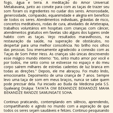
fogo, água e terra. A meditação do Amor Universal:
Metabavana, junto ao convite para com as taças de trazer seu
som foram os ingredientes no cuidar dos seres. Amorosidade,
generosidade, compaixão, equanimidade e alegria em benefício
de todos os seres. Atendimentos individuais, grávidas de risco,
concertos meditativos, rodas de cura, atividades de Arteterapia,
trabalhos voluntários em hospitais com crianças com câncer,
atendimentos gratuitos em favelas são alguns dos lugares onde
habito com as taças. Vejo resultados maravilhosos, na
restauração da saúde, na superação de obstáculos, no
despertar para uma melhor consciência. No brilho nos olhos
das pessoas. Sou imensamente agradecido a conexão com as
Taças de Som Peter Hess. As crianças são únicas descrevendo
esse mágico mundo interno: "tio, sinto muito amor por você e
por todos, me sinto como se estivesse no espaço e do meu
corpo saírem milhares de estrelas cadentes de luz branca em
todas as direções." Depois, ele me abraçou. Foi muito lindo,
emocionante. Depoimento de uma criança de 7 anos. Sempre
levo uma taça de som em meus braços, nunca se sabe quem
pode precisar dela. Fui iniciado ao Buda da Medicina pela S.S.
Gyalwang Drukpa: TAYATA OM BEKANDZE BEKANDZE MAHA
BEKANDZE RANDZE SAMUNGATE SOHA.
Continuo praticando, contemplando em silêncio, aprendendo,
compartilhando e agindo no mundo com a aspiração de que
todos os seres sejam saudáveis e felizes. Continuo pesquisando