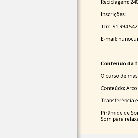
Reciclagem: 24
OS NOSSOS LIVROS
Inscrições:
ENTRE EM
Tlm: 91 994 542
CONTACTO
CONNOSCO
E-mail:
nunocu
Conteúdo da fo
O curso de mass
Conteúdo: Arco
Transferência e
Pirâmide de So
Som para relax