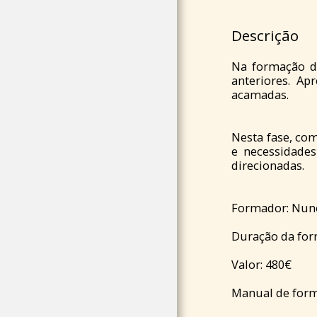
OPS
Descrição
FOTOS & VÍDEOS
NOTÍCIAS
Na formação 
anteriores. Ap
acamadas.
BATENTES PARA
TAÇAS DE SOM
TAÇAS DE SOM
Nesta fase, co
PARA TERAPIA
e necessidades
direcionadas.
TAÇAS
SUPLEMENTARES
Formador: Nun
QUEM É PETER
HESS
Duração da for
PROFISSIONAIS DE
Valor: 480€
MASSAGEM DE
SOM
Manual de form
TESTEMUNHOS