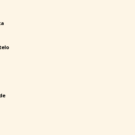
xa
telo
de