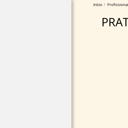
Início
Profission
PRAT
INÍCIO
QUEM SOMOS
TERAPIA SOM
CURSOS
CERTIFICADOS
EVENTOS/WORKSH