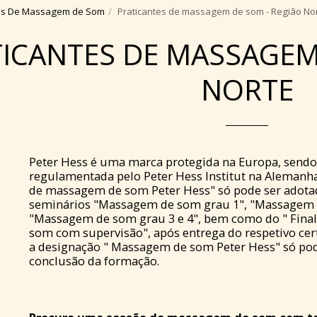
ais De Massagem de Som
Praticantes de massagem de som - Região No
ICANTES DE MASSAGEM
NORTE
Peter Hess é uma marca protegida na Europa, sendo 
regulamentada pelo Peter Hess Institut na Alemanha
de massagem de som Peter Hess" só pode ser adotad
seminários "Massagem de som grau 1", "Massagem 
"Massagem de som grau 3 e 4", bem como do " Fina
som com supervisão", após entrega do respetivo ce
a designação " Massagem de som Peter Hess" só po
conclusão da formação.