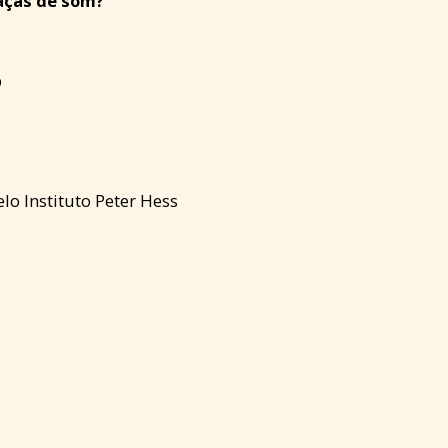
aças de som?
p
elo Instituto Peter Hess