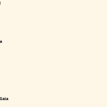
l
a
 Gaia