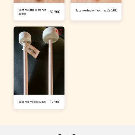
Batente duplo branco
29.50
€
Batente duplo rijo cinza
32.50
€
suave
17.50
€
Batente médio suave